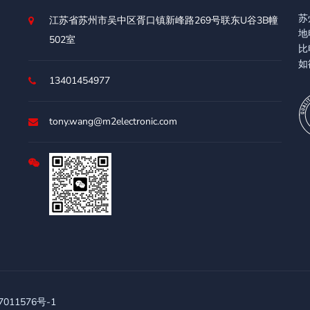
苏
江苏省苏州市吴中区胥口镇新峰路269号联东U谷3B幢
地
502室
比
如
13401454977
tony.wang@m2electronic.com
11576号-1