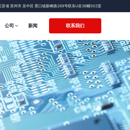
江苏省 苏州市 吴中区 胥口镇新峰路269号联东U谷3B幢502室
公司
新闻
联系我们
获取帮助