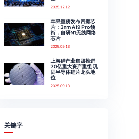
2025.12.12
苹果重磅发布四颗芯
片：3nm A19 Pro领
衔，自研N1无线网络
芯片
2025.09.13
上海硅产业集团推进
70亿重大资产重组 巩
固半导体硅片龙头地
位
2025.09.13
关键字